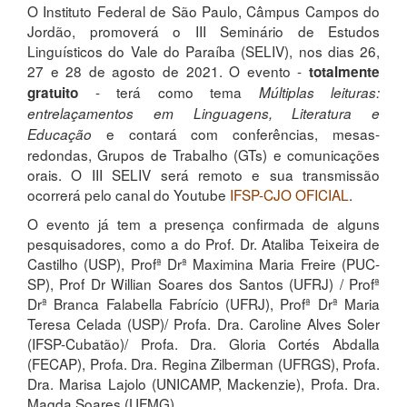
O Instituto Federal de São Paulo, Câmpus Campos do
Jordão, promoverá o III Seminário de Estudos
Linguísticos do Vale do Paraíba (SELIV), nos dias 26,
27 e 28 de agosto de 2021. O evento -
totalmente
- terá como tema
gratuito
Múltiplas leituras:
entrelaçamentos em Linguagens, Literatura e
e contará com conferências, mesas-
Educação
redondas, Grupos de Trabalho (GTs) e comunicações
orais. O III SELIV será remoto e sua transmissão
ocorrerá pelo canal do Youtube
IFSP-CJO OFICIAL
.
O evento já tem a presença confirmada de alguns
pesquisadores, como a do Prof. Dr. Ataliba Teixeira de
Castilho (USP), Profª Drª Maximina Maria Freire (PUC-
SP), Prof Dr Willian Soares dos Santos (UFRJ) / Profª
Drª Branca Falabella Fabrício (UFRJ), Profª Drª Maria
Teresa Celada (USP)/ Profa. Dra. Caroline Alves Soler
(IFSP-Cubatão)/ Profa. Dra. Gloria Cortés Abdalla
(FECAP), Profa. Dra. Regina Zilberman (UFRGS), Profa.
Dra. Marisa Lajolo (UNICAMP, Mackenzie), Profa. Dra.
Magda Soares (UFMG).