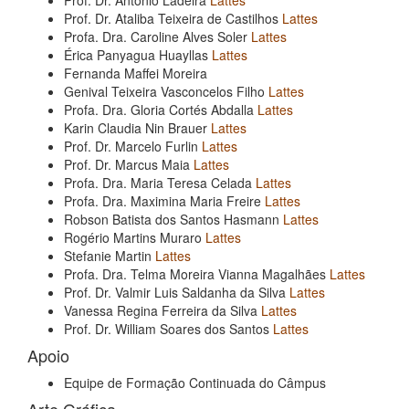
Prof. Dr. Ataliba Teixeira de Castilhos
Lattes
Profa. Dra. Caroline Alves Soler
Lattes
Érica Panyagua Huayllas
Lattes
Fernanda Maffei Moreira
Genival Teixeira Vasconcelos Filho
Lattes
Profa. Dra. Gloria Cortés Abdalla
Lattes
Karin Claudia Nin Brauer
Lattes
Prof. Dr. Marcelo Furlin
Lattes
Prof. Dr. Marcus Maia
Lattes
Profa. Dra. Maria Teresa Celada
Lattes
Profa. Dra. Maximina Maria Freire
Lattes
Robson Batista dos Santos Hasmann
Lattes
Rogério Martins Muraro
Lattes
Stefanie Martin
Lattes
Profa. Dra. Telma Moreira Vianna Magalhães
Lattes
Prof. Dr. Valmir Luis Saldanha da Silva
Lattes
Vanessa Regina Ferreira da Silva
Lattes
Prof. Dr. William Soares dos Santos
Lattes
Apoio
Equipe de Formação Continuada do Câmpus
Arte Gráfica