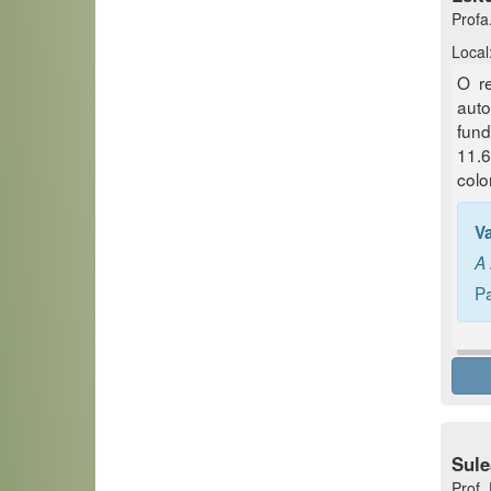
Profa
Local:
O re
auto
fund
11.6
colo
V
A 
Pa
Sule
Prof.