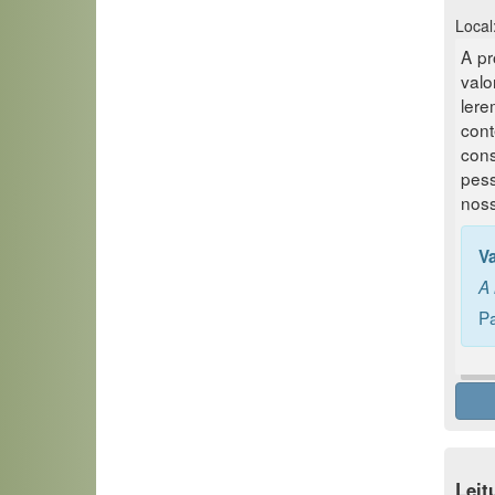
Local:
A pr
valo
ler
con
cons
pess
noss
V
A 
Pa
Leit