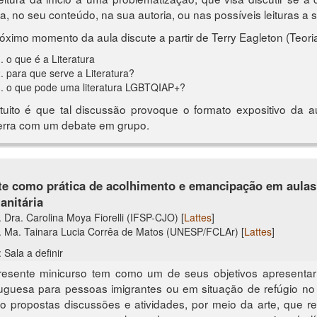
a, no seu conteúdo, na sua autoria, ou nas possíveis leituras a se
óximo momento da aula discute a partir de Terry Eagleton (Teoria 
o que é a Literatura
para que serve a Literatura?
o que pode uma literatura LGBTQIAP+?
tuito é que tal discussão provoque o formato expositivo da a
erra com um debate em grupo.
te como prática de acolhimento e emancipação em aulas
nitária
. Dra. Carolina Moya Fiorelli (IFSP-CJO) [
Lattes
]
. Ma. Tainara Lucia Corrêa de Matos (UNESP/FCLAr) [
Lattes
]
 Sala a definir
esente minicurso tem como um de seus objetivos apresentar 
uguesa para pessoas imigrantes ou em situação de refúgio no terr
o propostas discussões e atividades, por meio da arte, que re