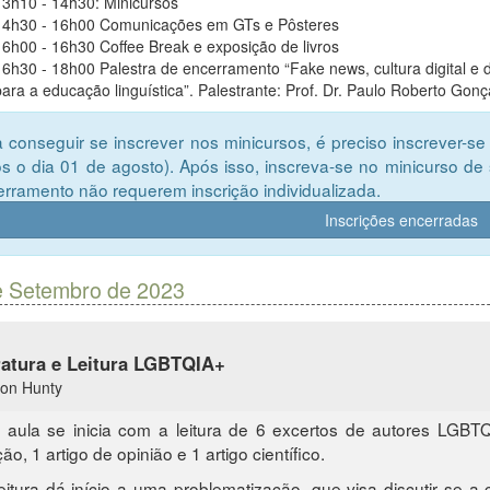
13h10 - 14h30: Minicursos
14h30 - 16h00 Comunicações em GTs e Pôsteres
16h00 - 16h30 Coffee Break e exposição de livros
16h30 - 18h00 Palestra de encerramento “Fake news, cultura digital e d
para a educação linguística”. Palestrante: Prof. Dr. Paulo Roberto Go
 conseguir se inscrever nos minicursos, é preciso inscrever-s
s o dia 01 de agosto). Após isso, inscreva-se no minicurso de 
rramento não requerem inscrição individualizada.
Inscrições encerradas
e Setembro de 2023
ratura e Leitura LGBTQIA+
von Hunty
 aula se inicia com a leitura de 6 excertos de autores LGB
ão, 1 artigo de opinião e 1 artigo científico.
leitura dá início a uma problematização, que visa discutir se 