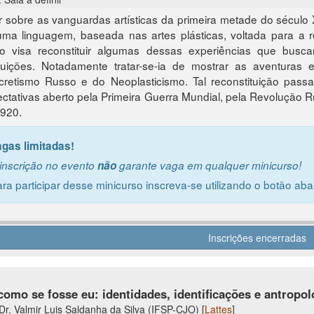
r sobre as vanguardas artísticas da primeira metade do século 
ma linguagem, baseada nas artes plásticas, voltada para a 
so visa reconstituir algumas dessas experiências que busc
ituições. Notadamente tratar-se-ia de mostrar as aventuras
retismo Russo e do Neoplasticismo. Tal reconstituição passa
ctativas aberto pela Primeira Guerra Mundial, pela Revolução R
920.
agas limitadas!
inscrição no evento
não
garante vaga em qualquer minicurso!
ra participar desse minicurso inscreva-se utilizando o botão aba
Inscrições encerradas
como se fosse eu: identidades, identificações e antropolo
 Dr. Valmir Luis Saldanha da Silva (IFSP-CJO) [
Lattes
]