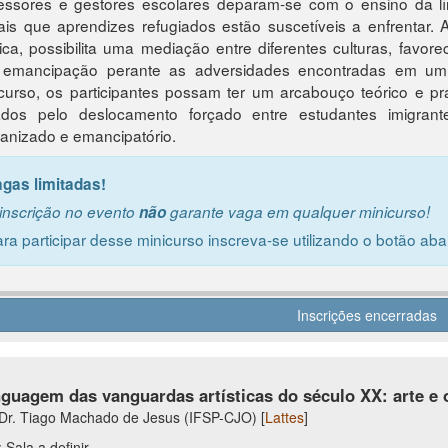
essores e gestores escolares deparam-se com o ensino da lí
ais que aprendizes refugiados estão suscetíveis a enfrentar. A
ca, possibilita uma mediação entre diferentes culturas, favor
 emancipação perante as adversidades encontradas em um n
curso, os participantes possam ter um arcabouço teórico e prá
ados pelo deslocamento forçado entre estudantes imigra
nizado e emancipatório.
agas limitadas!
inscrição no evento
não
garante vaga em qualquer minicurso!
ra participar desse minicurso inscreva-se utilizando o botão aba
Inscrições encerradas
nguagem das vanguardas artísticas do século XX: arte e 
 Dr. Tiago Machado de Jesus (IFSP-CJO) [
Lattes
]
 Sala a definir