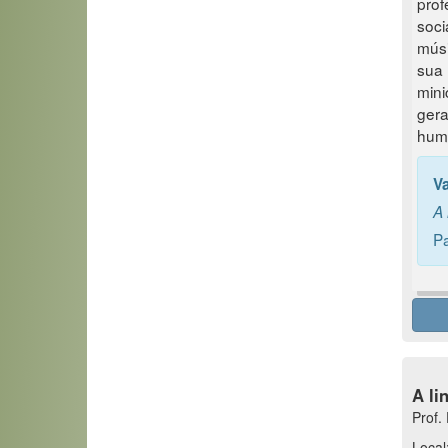
prof
soci
músi
sua
mini
ger
huma
V
A 
Pa
A li
Prof.
Local: