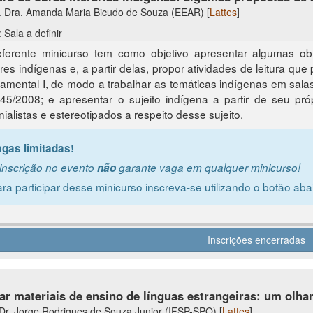
. Dra. Amanda Maria Bicudo de Souza (EEAR) [
Lattes
]
 Sala a definir
ferente minicurso tem como objetivo apresentar algumas obra
res indígenas e, a partir delas, propor atividades de leitura q
amental I, de modo a trabalhar as temáticas indígenas em salas
45/2008; e apresentar o sujeito indígena a partir de seu próp
nialistas e estereotipados a respeito desse sujeito.
agas limitadas!
inscrição no evento
não
garante vaga em qualquer minicurso!
ra participar desse minicurso inscreva-se utilizando o botão aba
Inscrições encerradas
ar materiais de ensino de línguas estrangeiras: um olhar
 Dr. Jorge Rodrigues de Souza Junior (IFSP-SPO) [
Lattes
]