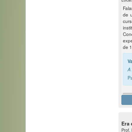
Fala
de u
cur
inst
Conc
expe
de 1
V
A 
Pa
Era 
Prof.