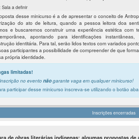
 Sala a definir
oposta desse minicurso é a de apresentar o conceito de Antropo
rização do ato de leitura, quando a pessoa leitora doa senti
emos e buscaremos construir uma experiência estética com t
temporânea, apontando para identificações instantâneas, i
trução identitária. Para tal, serão lidos textos com variados pon
oas participantes a possibilidade de compreender de que forma a l
a própria identidade.
agas limitadas!
inscrição no evento
não
garante vaga em qualquer minicurso!
ra participar desse minicurso inscreva-se utilizando o botão aba
Inscrições encerradas
ura de obras literárias indígenas: algumas propostas de 