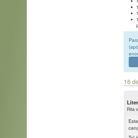
Para
(apó
ence
16 d
Lite
Rita 
Esta
canç
Tal 