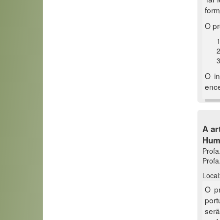
form
O pr
O in
enc
A ar
Huma
Profa
Profa
Local:
O pr
port
serã